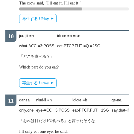
The crow said, "I'll eat it, I'll eat it."
再生する /
Play
juu-jii =n
idʲ-xe =b =sʲe.
what-ACC =3:POSS
eat-PTCP.FUT =Q =2SG
「どこを食べる？」
Which part do you eat?
再生する /
Play
gansa
nʲud-ii =n
idʲ-xe =b
ge-ne.
only.one
eye-ACC =3:POSS
eat-PTCP.FUT =1SG
say.that-IN
「おれは目だけ1個食べる」と言ったそうな。
I'll only eat one eye, he said.