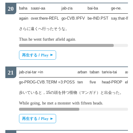
baha
saasʲ-aa
jab-zʲa
bai-ba
ge-ne.
again
over.there-REFL
go-CVB.IPFV
be-IND.PST
say.that-IN
さらに遠くへ行ったそうな。
Thus he went further afield again.
再生する /
Play
jab-zʲai-tar =in
arban
taban
tarʲxʲa-tai
axai
go-PROG-CVB.TERM =3:POSS
ten
five
head-PROP
elde
歩いていると，15の頭を持つ怪物（マンガド）と出会った。
While going, he met a monster with fifteen heads.
再生する /
Play