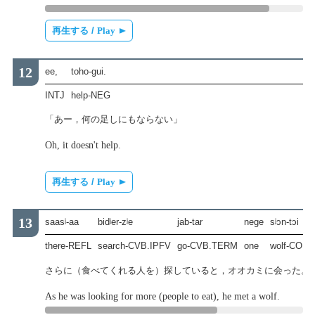
再生する /
Play
ee,
toho-gui.
INTJ
help-NEG
「あー，何の足しにもならない」
Oh, it doesn't help.
再生する /
Play
saasʲ-aa
bidʲer-zʲe
jab-tar
nege
sʲɔn-tɔi
there-REFL
search-CVB.IPFV
go-CVB.TERM
one
wolf-COM
さらに（食べてくれる人を）探していると，オオカミに会った。
As he was looking for more (people to eat), he met a wolf.