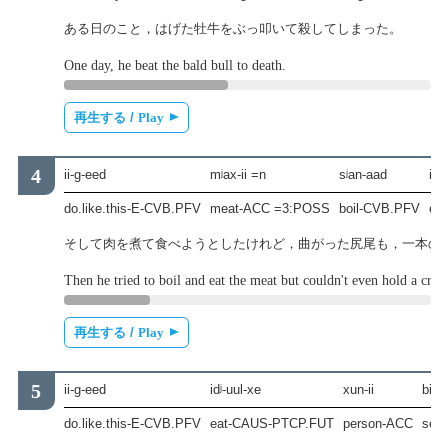
ある日のこと，はげた牡牛をぶっ叩いて殺してしまった。
One day, he beat the bald bull to death.
再生する /
Play
ii-g-eed
mʲax-ii =n
sʲan-aad
idʲ
do.like.this-E-CVB.PFV
meat-ACC =3:POSS
boil-CVB.PFV
ea
そして肉を煮て食べようとしたけれど，曲がった尻尾も，一本の
Then he tried to boil and eat the meat but couldn't even hold a crook
再生する /
Play
ii-g-eed
idʲ-uul-xe
xun-ii
bidʲe
do.like.this-E-CVB.PFV
eat-CAUS-PTCP.FUT
person-ACC
sea