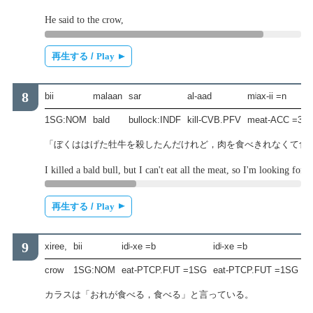
He said to the crow,
再生する /
Play
bii
malaan
sar
al-aad
mʲax-ii =n
1SG:NOM
bald
bullock:INDF
kill-CVB.PFV
meat-ACC =3:
「ぼくははげた牡牛を殺したんだけれど，肉を食べきれなくて食
I killed a bald bull, but I can't eat all the meat, so I'm looking for 
再生する /
Play
xiree,
bii
idʲ-xe =b
idʲ-xe =b
ge
crow
1SG:NOM
eat-PTCP.FUT =1SG
eat-PTCP.FUT =1SG
s
カラスは「おれが食べる，食べる」と言っている。