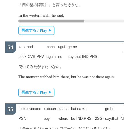
「西の壁の隙間に」と言ったそうな。
In the western wall, he said.
再生する /
Play
xatx-aad
baha
ugui
ge-ne.
prick-CVB.PFV
again
no
say.that-IND.PRS
突いてみたがまたいない。
The monster stabbed him there, but he was not there again.
再生する /
Play
teexelzʲeexen
xubuun
xaana
bai-na =sʲ
ge-be.
PSN
boy
where
be-IND.PRS =2SG
say.that-IND
「テーヘルジェーヘン・フブーン，どこにいるんだ？」