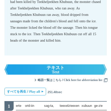
had been killed by Teekheljeekhen Khubuun, the monster chased
after Teekheljeekhen Khubuun, who ran away. As
Teekheljeekhen Khubuun ran away, blood dripped from
sausages made from the children's blood and fell onto the ice.
The monster licked the blood off the sausage. Then his tongue
stuck to the ice. Then Teekheljeekhen Khubuun cut off all 15
heads of the monster and killed him.
テキスト
Text
略語一覧はこちら /
Click here for abbreviation list
すべてを再生 /
Play all
251.48sec
erte
orʲd-iin
sag-ta,
teexelzʲeexen
xubuun
ge-zʲe