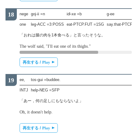
nege
goj-ii =n
idʲ-xe =b
g-ee
one
leg-ACC =3:POSS
eat-PTCP.FUT =1SG
say.that-PTCP.I
「おれは腿の肉を1本食べる」と言ったそうな。
The wolf said, "I'll eat one of its thighs."
再生する /
Play
ee,
tos-gui =buddee.
INTJ
help-NEG =SFP
「あー，何の足しにもならないよ」
Oh, it doesn't help.
再生する /
Play