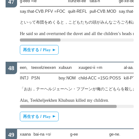
g-eed =le
xunzʲel-ee
tata-n
ge-xe-de =
say.that-CVB.PFV =FOC
quilt-REFL
pull-CVB.MOD
say.that-
といって布団をめくると，こどもたちの頭がみんなごろごろ転が
He said so and overturned the duvet and all the children’s heads rol
再生する /
Play
een,
teexelzʲeexen
xubuun
xuugesʲ-ii =m
al-aa.
INTJ
PSN
boy:NOM
child-ACC =1SG:POSS
kill-PT
「おお，テーヘルジェーヘン・フブーンが俺のこどもらを殺した
Alas, Teekheljeekhen Khubuun killed my children.
再生する /
Play
xaana
bai-na =sʲ
g-ee
ge-ne.