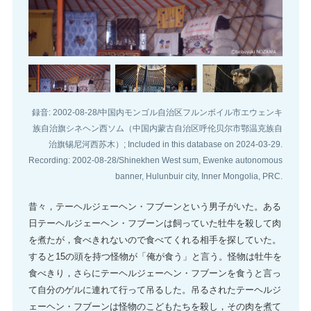
録音: 2002-08-28/中国内モンゴル自治区フルンボイル市エウェンキ
族自治旗シネヘン西ソム（中国内蒙古自治区呼伦贝尔市鄂温克族自
治旗锡尼河西苏木）; Included in this database on 2024-03-29.
Recording: 2002-08-28/Shinekhen West sum, Ewenke autonomous
banner, Hulunbuir city, Inner Mongolia, PRC.
昔々，テーヘルジェーヘン・フブーンという男子がいた。ある
日テーヘルジェーヘン・フブーンは飼っていた牡牛を殺して肉
を煮たが，食べきれないので食べてくれる相手を探していた。
すると15の頭を持つ怪物が「俺が食う」と言う。怪物は牡牛を
食べきり，さらにテーヘルジェーヘン・フブーンを食うと言っ
て自分のゲルに連れて行って吊るした。吊るされたテーヘルジ
ェーヘン・フブーンは怪物のこどもたちを殺し，その肉を煮て