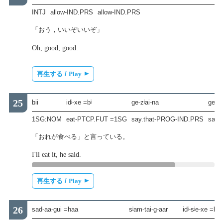
INTJ
allow-IND.PRS
allow-IND.PRS
「おう，いいぞいいぞ」
Oh, good, good.
再生する /
Play
bii
idʲ-xe =bʲ
ge-zʲai-na
ge-n
1SG:NOM
eat-PTCP.FUT =1SG
say.that-PROG-IND.PRS
say.
「おれが食べる」と言っている。
I'll eat it, he said.
再生する /
Play
sad-aa-gui =haa
sʲam-tai-g-aar
idʲ-sʲe-xe =b