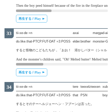
Then the boy peed himself because of the fire in the fireplace unde
再生する /
Play
tii-xe-de =n
axai
maŋgad-ai
do.like.that-PTCP.FUT-DAT =3:POSS
elder.brother
monster-GE
すると怪物のこどもたちが，「おお！ 溶かしバター（シャル・
And the monster's children said, "Oh! Melted butter! Melted butter!
再生する /
Play
tii-xe-de =n
tere
teexelzʲeexen
xubuu
do.like.that-PTCP.FUT-DAT =3:POSS
that
PSN
boy:
するとそのテーヘルジェーヘン・フブーンは言った。