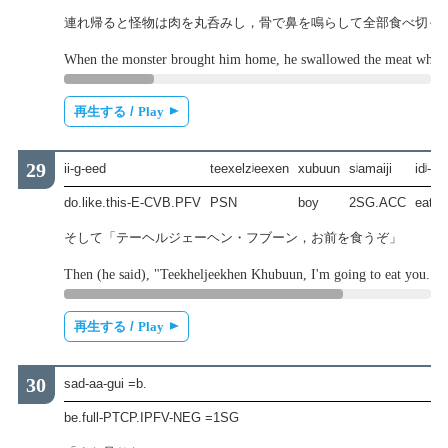
連れ帰ると怪物は肉を丸呑みし，骨で鼻を鳴らして全部食べ切っ
When the monster brought him home, he swallowed the meat whole the
再生する /
Play
ii-g-eed
teexelzʲeexen
xubuun
sʲamaiji
idʲ-xe
do.like.this-E-CVB.PFV
PSN
boy
2SG.ACC
eat-
そして「テーヘルジェーヘン・フブーン，お前を食うぞ」
Then (he said), "Teekheljeekhen Khubuun, I'm going to eat you."
再生する /
Play
sad-aa-gui =b.
be.full-PTCP.IPFV-NEG =1SG