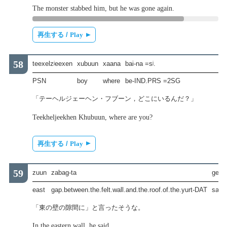
The monster stabbed him, but he was gone again.
再生する /
Play
teexelzʲeexen
xubuun
xaana
bai-na =sʲ.
PSN
boy
where
be-IND.PRS =2SG
「テーヘルジェーヘン・フブーン，どこにいるんだ？」
Teekheljeekhen Khubuun, where are you?
再生する /
Play
zuun
zabag-ta
ge-b
east
gap.between.the.felt.wall.and.the.roof.of.the.yurt-DAT
say.
「東の壁の隙間に」と言ったそうな。
In the eastern wall, he said.