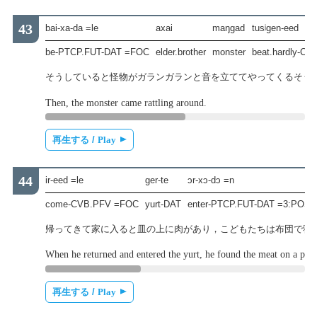
bai-xa-da =le
axai
maŋgad
tusʲgen-eed
be-PTCP.FUT-DAT =FOC
elder.brother
monster
beat.hardly-C
そうしていると怪物がガランガランと音を立ててやってくるそう
Then, the monster came rattling around.
再生する /
Play
ir-eed =le
ger-te
ɔr-xɔ-dɔ =n
come-CVB.PFV =FOC
yurt-DAT
enter-PTCP.FUT-DAT =3:POS
帰ってきて家に入ると皿の上に肉があり，こどもたちは布団で寝
When he returned and entered the yurt, he found the meat on a plate
再生する /
Play