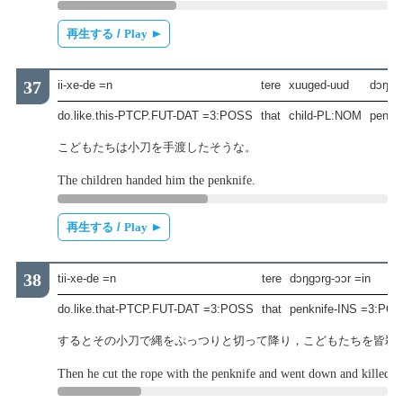
再生する /
Play
ii-xe-de =n
tere
xuuged-uud
dɔŋgɔr
do.like.this-PTCP.FUT-DAT =3:POSS
that
child-PL:NOM
penkn
こどもたちは小刀を手渡したそうな。
The children handed him the penknife.
再生する /
Play
tii-xe-de =n
tere
dɔŋgɔrg-ɔɔr =in
do.like.that-PTCP.FUT-DAT =3:POSS
that
penknife-INS =3:PO
するとその小刀で縄をぷっつりと切って降り，こどもたちを皆殺
Then he cut the rope with the penknife and went down and killed all