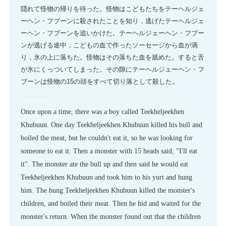
隠れて怪物の帰りを待った。怪物はこどもたちをテーヘルジェ
ーヘン・フブーンに殺されたことを知り，逃げたテーヘルジェ
ーヘン・フブーンを追いかけた。テーヘルジェーヘン・フブー
ンが逃げる途中，こどもの血で作ったソーセージから血が滴
り，氷の上に落ちた。怪物はその落ちた血を舐めた。すると舌
が氷にくっついてしまった。その隙にテーヘルジェーヘン・フ
ブーンは怪物の15の頭をすべて切り落として殺した。
Once upon a time, there was a boy called Teekheljeekhen
Khubuun. One day Teekheljeekhen Khubuun killed his bull and
boiled the meat, but he couldn't eat it, so he was looking for
someone to eat it. Then a monster with 15 heads said, "I'll eat
it". The monster ate the bull up and then said he would eat
Teekheljeekhen Khubuun and took him to his yurt and hung
him. The hung Teekheljeekhen Khubuun killed the monster's
children, and boiled their meat. Then he hid and waited for the
monster's return. When the monster found out that the children