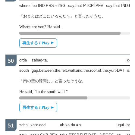
where
be-IND.PRS =2SG
say.that-PTCP.IPFV
say.that-IND.P
「おまえはどこにいるんだ？」と言ったそうな。
Where are you? He said.
再生する /
Play
orda
zabag-ta,
g-ee
south
gap.between.the.felt.wall.and.the.roof.of.the.yurt-DAT
say
「南の壁の隙間に」と言ったそうな。
He said, "In the south wall."
再生する /
Play
ɔdɔɔ
xatx-aad
ab-xa-da =n
ugui
bai-