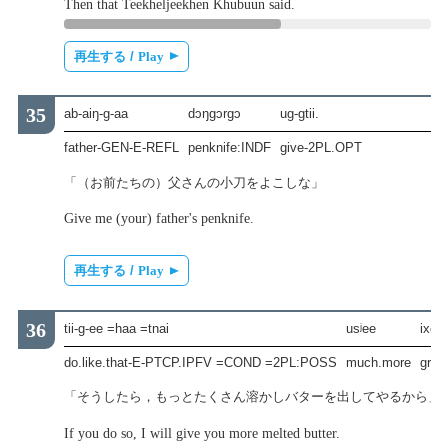
Then that Teekheljeekhen Khubuun said.
再生する /
Play
ab-aiŋ-g-aa
dɔŋgɔrgɔ
ug-gtii.
father-GEN-E-REFL
penknife:INDF
give-2PL.OPT
「（お前たちの）父さんの小刀をよこしな」
Give me (your) father's penknife.
再生する /
Play
tii-g-ee =haa =tnai
usʲee
ixe
do.like.that-E-PTCP.IPFV =COND =2PL:POSS
much.more
grea
「そうしたら，もっとたくさん溶かしバターを出してやるから」
If you do so, I will give you more melted butter.