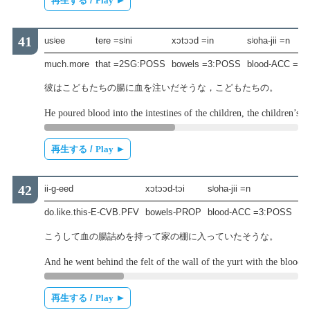
再生する /
Play
usʲee
tere =sʲni
xɔtɔɔd =in
sʲoha-jii =n
much.more
that =2SG:POSS
bowels =3:POSS
blood-ACC =3
彼はこどもたちの腸に血を注いだそうな，こどもたちの。
He poured blood into the intestines of the children, the children’s b
再生する /
Play
ii-g-eed
xɔtɔɔd-tɔi
sʲoha-jii =n
ab
do.like.this-E-CVB.PFV
bowels-PROP
blood-ACC =3:POSS
ta
こうして血の腸詰めを持って家の棚に入っていたそうな。
And he went behind the felt of the wall of the yurt with the blood s
再生する /
Play