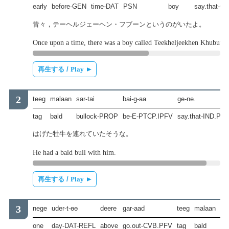
early
before-GEN
time-DAT
PSN
boy
say.that-C
昔々，テーヘルジェーヘン・フブーンというのがいたよ。
Once upon a time, there was a boy called Teekheljeekhen Khubuun
再生する /
Play
teeg
malaan
sar-tai
bai-g-aa
ge-ne.
tag
bald
bullock-PROP
be-E-PTCP.IPFV
say.that-IND.PR
はげた牡牛を連れていたそうな。
He had a bald bull with him.
再生する /
Play
nege
uder-t-өө
deere
gar-aad
teeg
malaan
sa
one
day-DAT-REFL
above
go.out-CVB.PFV
tag
bald
bu