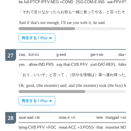
be.full-PTCP.IPFV-NEG =COND
2SG-COM-E-INS
eat-PFV-PTC
「それで足りなかったらお前も一緒に食ってやる」と言ったそう
And if that's not enough, I'll eat you with it, he said.
再生する /
Play
zaa,
bɔl-nɔ
g-eed
ger-t-ee
dax-ool
yes
allow-IND.PRS
say.that-CVB.PFV
yurt-DAT-REFL
follow
「おう，いいぞ」と言って，（坊やを怪物は）家へ連れ帰った。
Oh, good, (the monster) said, and (the monster) took (the boy) hom
再生する /
Play
asar-aad =le
mʲax-ii =n
tere
maŋgad =sʲni
bring-CVB.PFV =FOC
meat-ACC =3:POSS
that
monster:NOM