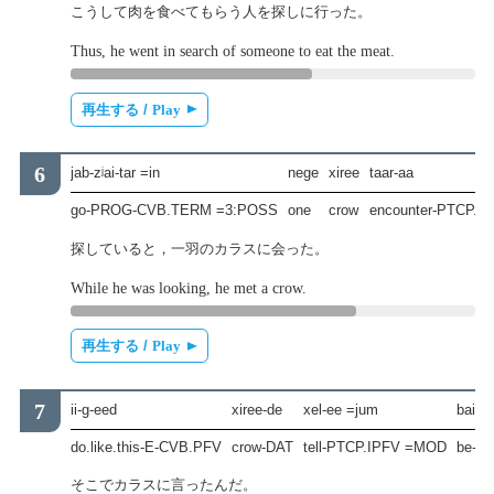
こうして肉を食べてもらう人を探しに行った。
Thus, he went in search of someone to eat the meat.
再生する /
Play
jab-zʲai-tar =in
nege
xiree
taar-aa
go-PROG-CVB.TERM =3:POSS
one
crow
encounter-PTCP.I
探していると，一羽のカラスに会った。
While he was looking, he met a crow.
再生する /
Play
ii-g-eed
xiree-de
xel-ee =jum
bai-na
do.like.this-E-CVB.PFV
crow-DAT
tell-PTCP.IPFV =MOD
be-I
そこでカラスに言ったんだ。