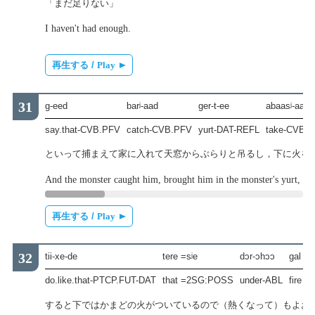
「まだ足りない」
I haven't had enough.
再生する /
Play
g-eed
barʲ-aad
ger-t-ee
abaasʲ-aad
say.that-CVB.PFV
catch-CVB.PFV
yurt-DAT-REFL
take-CVB.
といって捕まえて家に入れて天窓からぶらりと吊るし，下に火を
And the monster caught him, brought him in the monster's yurt, lef
再生する /
Play
tii-xe-de
tere =sʲe
dɔr-ɔhɔɔ
gal
t
do.like.that-PTCP.FUT-DAT
that =2SG:POSS
under-ABL
fire
m
すると下ではかまどの火がついているので（熱くなって）もよお