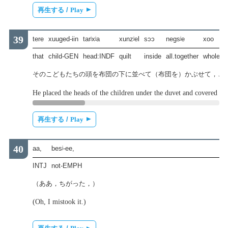
再生する /
Play
tere
xuuged-iin
tarʲxʲa
xunzʲel
sɔɔ
negsʲe
xoo
t
that
child-GEN
head:INDF
quilt
inside
all.together
whole
そのこどもたちの頭を布団の下に並べて（布団を）かぶせて，こ
He placed the heads of the children under the duvet and covered them 
再生する /
Play
aa,
besʲ-ee,
INTJ
not-EMPH
（ああ，ちがった，）
(Oh, I mistook it.)