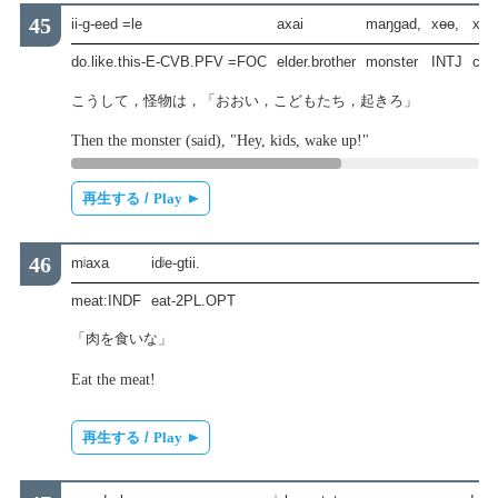
ii-g-eed =le
axai
maŋgad,
xɵɵ,
xuu
do.like.this-E-CVB.PFV =FOC
elder.brother
monster
INTJ
chi
こうして，怪物は，「おおい，こどもたち，起きろ」
Then the monster (said), "Hey, kids, wake up!"
再生する /
Play
mʲaxa
idʲe-gtii.
meat:INDF
eat-2PL.OPT
「肉を食いな」
Eat the meat!
再生する /
Play