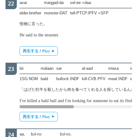
axai
maŋgad-da
xel-ee =daa.
elder.brother
monster-DAT
tell-PTCP.IPFV =SFP
怪物に言った。
He said to the monster.
再生する /
Play
bii
malaan
sar
al-aad
mʲaxa
idʲ-
1SG:NOM
bald
bullock:INDF
kill-CVB.PFV
meat:INDF
ea
「はげた牡牛を殺したから肉を食べてくれる人を探しているんだ
I've killed a bald bull and I'm looking for someone to eat its flesh.
再生する /
Play
aa,
bɔl-nɔ
bɔl-nɔ.