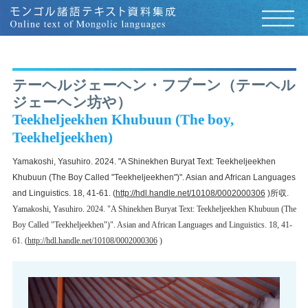
テーヘルジェーヘン・フブーン（テーヘル
ジェーヘン坊や）
Teekheljeekhen Khubuun (The boy,
Teekheljeekhen)
Yamakoshi, Yasuhiro. 2024. "A Shinekhen Buryat Text: Teekheljeekhen
Khubuun (The Boy Called "Teekheljeekhen")". Asian and African Languages
and Linguistics. 18, 41-61. (
http://hdl.handle.net/10108/0002000306
)所収.
Yamakoshi, Yasuhiro. 2024. "A Shinekhen Buryat Text: Teekheljeekhen Khubuun (The
Boy Called "Teekheljeekhen")". Asian and African Languages and Linguistics. 18, 41-
61. (
http://hdl.handle.net/10108/0002000306
)