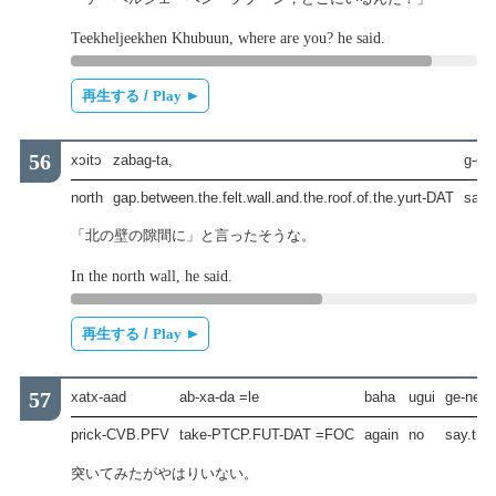
Teekheljeekhen Khubuun, where are you? he said.
再生する /
Play
xɔitɔ
zabag-ta,
g-ee
north
gap.between.the.felt.wall.and.the.roof.of.the.yurt-DAT
say.
「北の壁の隙間に」と言ったそうな。
In the north wall, he said.
再生する /
Play
xatx-aad
ab-xa-da =le
baha
ugui
ge-ne.
prick-CVB.PFV
take-PTCP.FUT-DAT =FOC
again
no
say.tha
突いてみたがやはりいない。