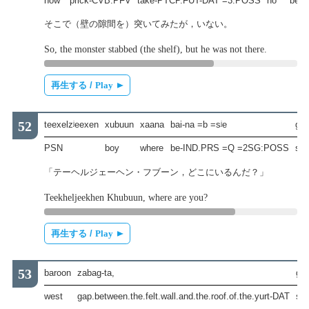
now
prick-CVB.PFV
take-PTCP.FUT-DAT =3:POSS
no
be-
そこで（壁の隙間を）突いてみたが，いない。
So, the monster stabbed (the shelf), but he was not there.
再生する /
Play
teexelzʲeexen
xubuun
xaana
bai-na =b =sʲe
ge-
PSN
boy
where
be-IND.PRS =Q =2SG:POSS
sa
「テーヘルジェーヘン・フブーン，どこにいるんだ？」
Teekheljeekhen Khubuun, where are you?
再生する /
Play
baroon
zabag-ta,
ge
west
gap.between.the.felt.wall.and.the.roof.of.the.yurt-DAT
sa