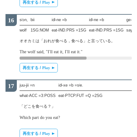
再生する /
Play
sʲɔn,
bii
idʲ-ne =b
idʲ-ne =b
ge-zʲa
wolf
1SG:NOM
eat-IND.PRS =1SG
eat-IND.PRS =1SG
say.t
オオカミは「おれが食べる，食べる」と言っている。
The wolf said, "I'll eat it, I'll eat it."
再生する /
Play
juu-jii =n
idʲ-xe =b =sʲe.
what-ACC =3:POSS
eat-PTCP.FUT =Q =2SG
「どこを食べる？」
Which part do you eat?
再生する /
Play