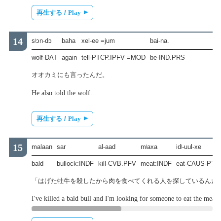
再生する /
Play
sʲɔn-dɔ
baha
xel-ee =jum
bai-na.
wolf-DAT
again
tell-PTCP.IPFV =MOD
be-IND.PRS
オオカミにも言ったんだ。
He also told the wolf.
再生する /
Play
malaan
sar
al-aad
mʲaxa
idʲ-uul-xe
bald
bullock:INDF
kill-CVB.PFV
meat:INDF
eat-CAUS-PTC
「はげた牡牛を殺したから肉を食べてくれる人を探しているんだ
I've killed a bald bull and I'm looking for someone to eat the meat.