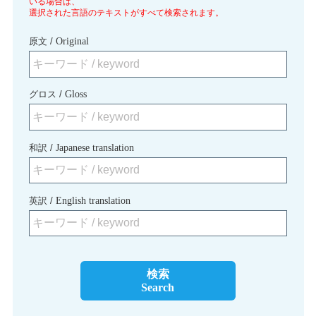
いる場合は、
選択された言語のテキストがすべて検索されます。
Shinekhen Buryat:
テネグ・タリブ
原文 /
Original
Shinekhen Buryat:
「あまもり」こわい
グロス /
Gloss
Shinekhen Buryat:
王様と役人になる二人の男の子
Shinekhen Buryat:
金の胸と銀の尻をした仔馬
和訳 /
Japanese translation
Shinekhen Buryat:
テーヘルジェーヘン・フブーン（
Shinekhen Buryat:
ブリヤートのブーツ（ゴタル）の
英訳 /
English translation
Shinekhen Buryat:
ブリヤートの女性のデゲルの由来
Shinekhen Buryat:
ブリヤート・デゲルの襟の由来
検索
Search
Shinekhen Buryat:
ブリヤートの歴史