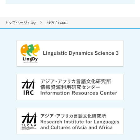
Shinekhen Buryat:
70の嘘をつく者
Shinekhen Buryat:
ジョーボーデー
トップページ /
Top
>
検索 /
Search
Shinekhen Buryat:
シネヘン・ブリヤート語：日常会
Khamnigan Mongolian:
ハムニガン・モンゴル語：日
Khorchin Mongolian:
モンゴル語ホルチン方言：日常