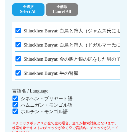
全選択
全解除
Select All
Cancel All
Shinekhen Buryat:
白鳥と狩人（ジャムス氏による）
Shinekhen Buryat:
白鳥と狩人（ドガルマー氏による
Shinekhen Buryat:
金の胸と銀の尻をした男の子
Shinekhen Buryat:
牛の腎臓
Shinekhen Buryat:
肉を落としたら必ず拾うわけ
言語名 /
Language
シネヘン・ブリヤート語
Shinekhen Buryat:
豚占い師
ハムニガン・モンゴル語
ホルチン・モンゴル語
Shinekhen Buryat:
ブリヤートからシャーマンがいな
※チェックボックスが全て空の場合、全てが検索対象となります。
検索対象テキストのチェックが全て空で言語名にチェックが入って
Shinekhen Buryat:
老人を殺さなくなったわけ